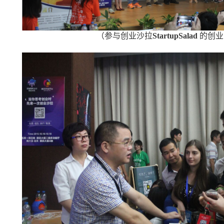
（参与创业沙拉
StartupSalad
的创业