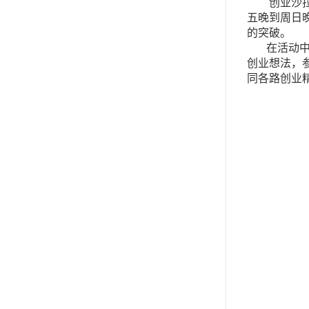
创业沙拉St
五晚到周日
的突破。
在活动中，
创业想法，
同各路创业