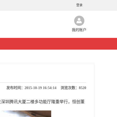
登录
我的账户
发布时间：2015-10-19 16:54:14 浏览次数：8520
lad”在深圳腾讯大厦二楼多功能厅隆重举行，恒创董