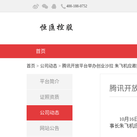
400-188-0752
首页
首页
>
公司动态
> 腾讯开放平台举办创业沙拉 朱飞机应
平台简介
腾讯开
证照资质
公司动态
10月1
事长朱飞机
网站公告