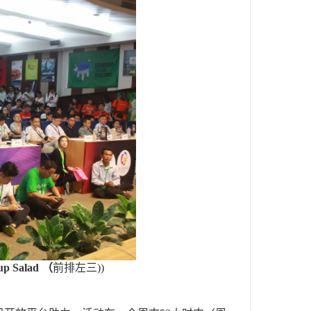
up Salad （
前排左三))