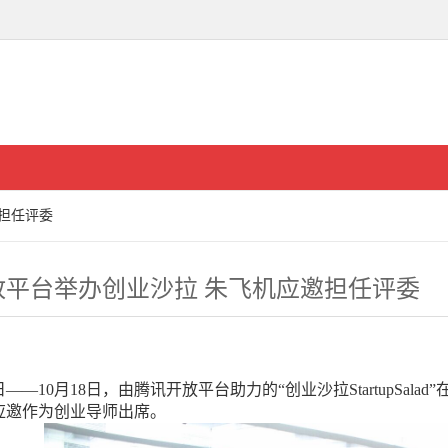
邀担任评委
放平台举办创业沙拉 朱飞机应邀担任评委
6日——10月18日，由腾讯开放平台助力的“创业沙拉StartupSa
应邀作为创业导师出席。